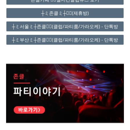
┼ミ존클ミ┼❤️‍🔥(제휴방)
┼ミ서울ミ┼존클❤️‍🔥(클럽/파티룸/가라오케) - 단톡방
┼ミ부산ミ┼존클❤️‍🔥(클럽/파티룸/가라오케) - 단톡방