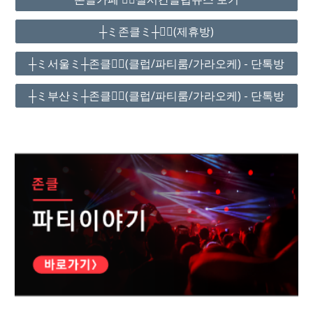
┼ミ존클ミ┼❤️‍🔥(제휴방)
┼ミ서울ミ┼존클❤️‍🔥(클럽/파티룸/가라오케) - 단톡방
┼ミ부산ミ┼존클❤️‍🔥(클럽/파티룸/가라오케) - 단톡방