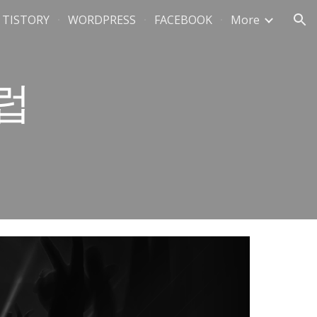
TISTORY
WORDPRESS
FACEBOOK
More
ion
럽