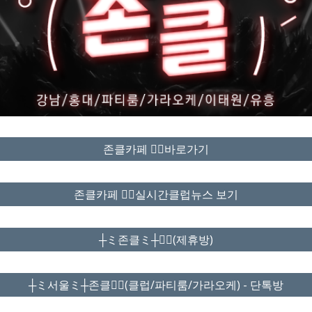
존클카페 ❤️‍🔥바로가기
존클카페 ❤️‍🔥실시간클럽뉴스 보기
┼ミ존클ミ┼❤️‍🔥(제휴방)
┼ミ서울ミ┼존클❤️‍🔥(클럽/파티룸/가라오케) - 단톡방