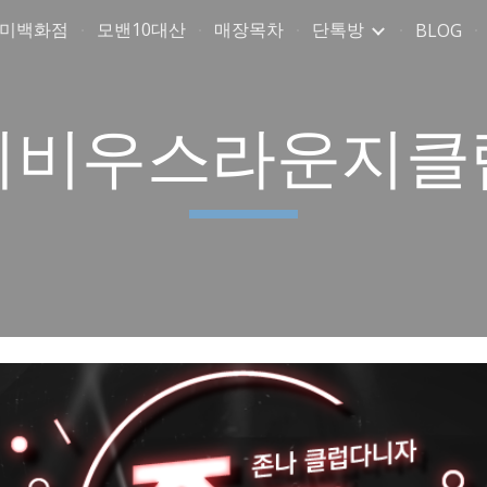
취미백화점
모밴10대산
매장목차
단톡방
BLOG
ip to main content
Skip to navigat
뫼비우스라운지클