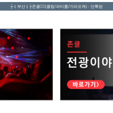
┼ミ부산ミ┼존클❤️‍🔥(클럽/파티룸/가라오케) - 단톡방