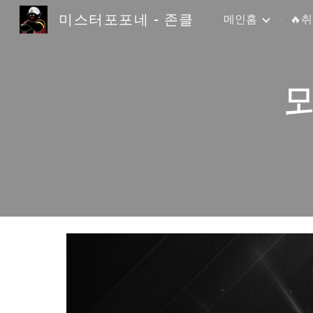
미스터포포네 - 존클
메인홈
🔥
Sk