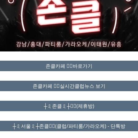
존클카페 ❤️‍🔥바로가기
존클카페 ❤️‍🔥실시간클럽뉴스 보기
┼ミ존클ミ┼❤️‍🔥(제휴방)
┼ミ서울ミ┼존클❤️‍🔥(클럽/파티룸/가라오케) - 단톡방