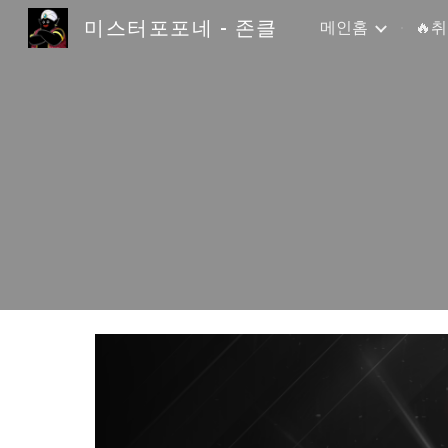
미스터포포네 - 존클
메인홈
🔥
Sk