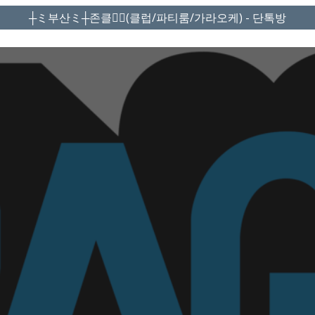
┼ミ부산ミ┼존클❤️‍🔥(클럽/파티룸/가라오케) - 단톡방