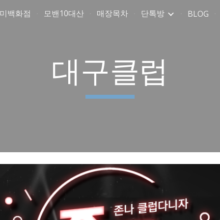
취미백화점
모밴10대산
매장목차
단톡방
BLOG
ip to main content
Skip to navigat
대구클럽