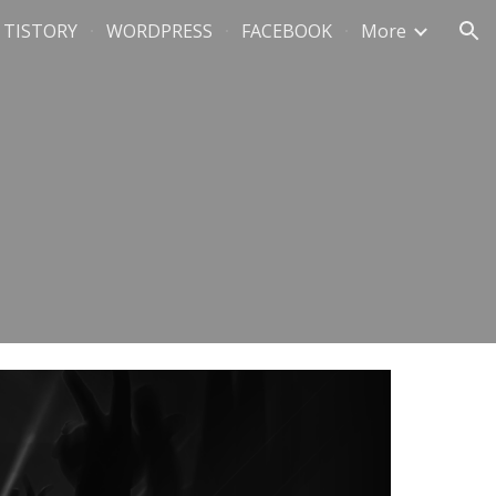
TISTORY
WORDPRESS
FACEBOOK
More
ion