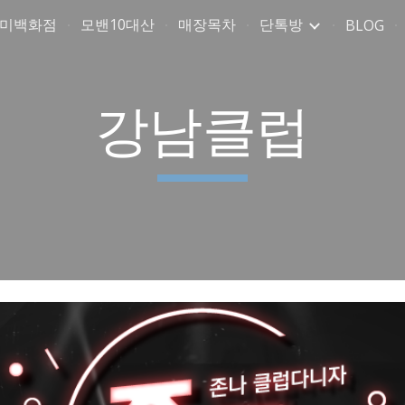
취미백화점
모밴10대산
매장목차
단톡방
BLOG
ip to main content
Skip to navigat
강남클럽