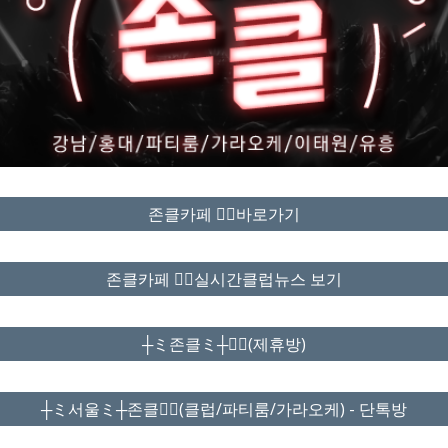
존클카페 ❤️‍🔥바로가기
존클카페 ❤️‍🔥실시간클럽뉴스 보기
┼ミ존클ミ┼❤️‍🔥(제휴방)
┼ミ서울ミ┼존클❤️‍🔥(클럽/파티룸/가라오케) - 단톡방