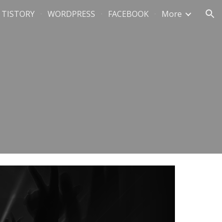
TISTORY
WORDPRESS
FACEBOOK
More
ion