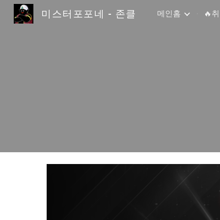
미스터포포네 - 존클
메인홈
🔥
Sk