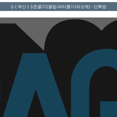
┼ミ부산ミ┼존클❤️‍🔥(클럽/파티룸/가라오케) - 단톡방