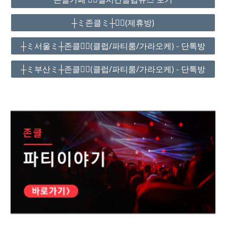
┼ミ존클ミ┼❤️‍🔥(제휴방)
┼ミ서울ミ┼존클❤️‍🔥(클럽/파티룸/가라오케) - 단톡방
┼ミ부산ミ┼존클❤️‍🔥(클럽/파티룸/가라오케) - 단톡방