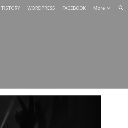
TISTORY
WORDPRESS
FACEBOOK
More
ion