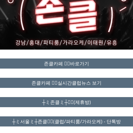
존클카페 ❤️‍🔥바로가기
존클카페 ❤️‍🔥실시간클럽뉴스 보기
┼ミ존클ミ┼❤️‍🔥(제휴방)
┼ミ서울ミ┼존클❤️‍🔥(클럽/파티룸/가라오케) - 단톡방