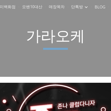
취미백화점
모밴10대산
매장목차
단톡방
BLOG
ip to main content
Skip to navigat
가라오케