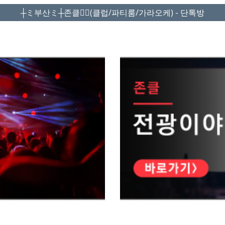
┼ミ부산ミ┼존클❤️‍🔥(클럽/파티룸/가라오케) - 단톡방