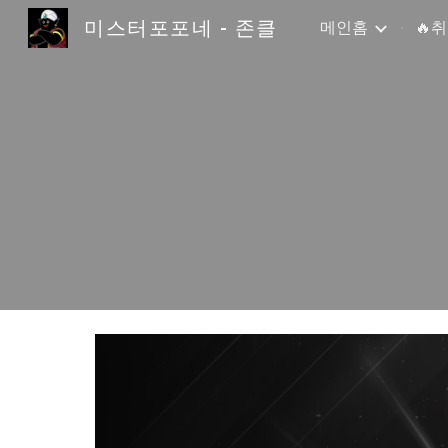
미스터포포네 - 존클
메인홈
🔥
Sk